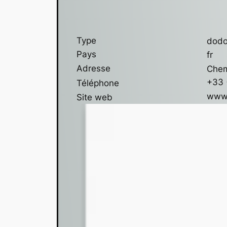
Type
dod
Pays
fr
Adresse
Chem
+33 
Téléphone
www.
Site web