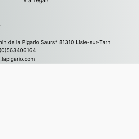
vrai régal!
o
in de la Pigario Saurs* 81310 Lisle-sur-Tarn
(0)563406164
lapigario.com