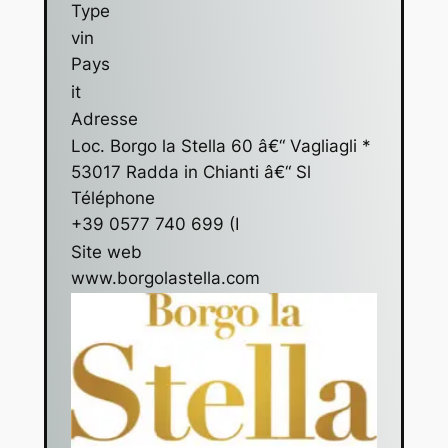
Type
vin
Pays
it
Adresse
Loc. Borgo la Stella 60 â€“ Vagliagli *
53017 Radda in Chianti â€“ Sl
Téléphone
+39 0577 740 699 (I
Site web
www.borgolastella.com