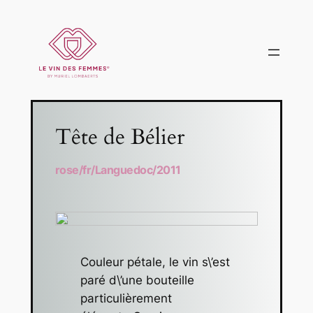
Tête de Bélier
rose
/
fr
/
Languedoc
/
2011
Couleur pétale, le vin s\’est
paré d\’une bouteille
particulièrement