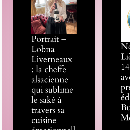
Portrait –
N
Lobna
Li
Liverneaux
14
: la cheffe
av
alsacienne
pr
qui sublime
éd
le saké à
Bu
travers sa
M
cuisine