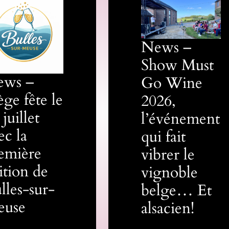
News –
Show Must
ews –
Go Wine
ège fête le
2026,
 juillet
l’événement
ec la
qui fait
emière
vibrer le
ition de
vignoble
lles-sur-
belge… Et
euse
alsacien!