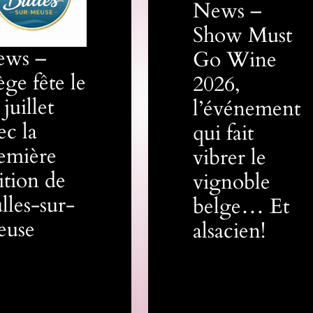
News –
Show Must
ews –
Go Wine
ège fête le
2026,
 juillet
l’événement
ec la
qui fait
emière
vibrer le
ition de
vignoble
lles-sur-
belge… Et
euse
alsacien!