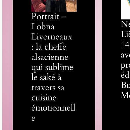
Portrait –
N
Lobna
Li
Liverneaux
14
: la cheffe
av
alsacienne
pr
qui sublime
éd
le saké à
Bu
travers sa
M
cuisine
émotionnell
e