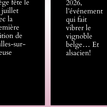
ège fête le
2026,
 juillet
l’événement
ec la
qui fait
emière
vibrer le
ition de
vignoble
lles-sur-
belge… Et
euse
alsacien!