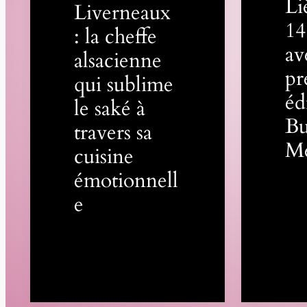
Li
Liverneaux
14
: la cheffe
av
alsacienne
pr
qui sublime
éd
le saké à
Bu
travers sa
M
cuisine
émotionnell
e