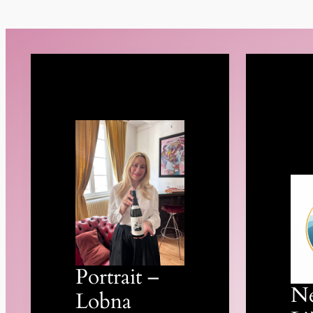
Portrait –
N
Lobna