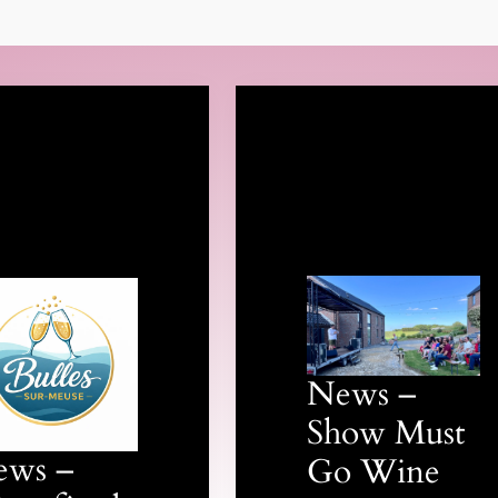
News –
Show Must
ews –
Go Wine