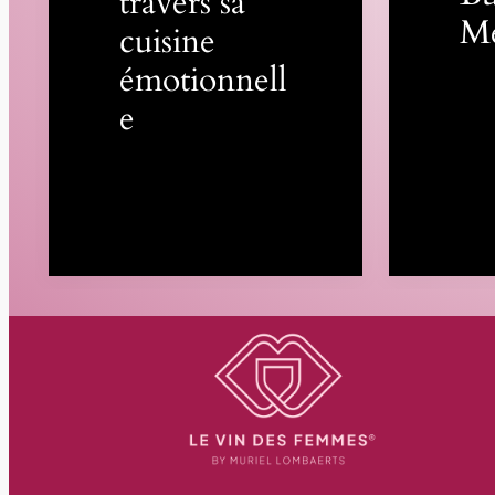
travers sa
M
cuisine
émotionnell
e