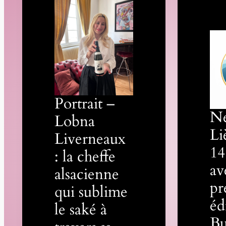
Portrait –
N
Lobna
Li
Liverneaux
14
: la cheffe
av
alsacienne
pr
qui sublime
éd
le saké à
Bu