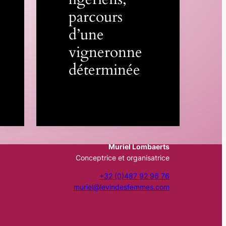
parcours
d’une
vigneronne
déterminée
Muriel Lombaerts
Conceptrice et organisatrice
+32 (0)487 92 96 76
muriel@levindesfemmes.com