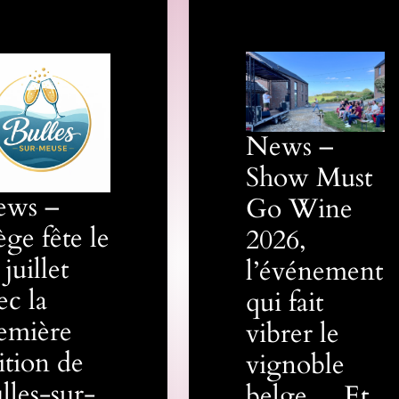
News –
Show Must
ews –
Go Wine
ège fête le
2026,
 juillet
l’événement
ec la
qui fait
emière
vibrer le
ition de
vignoble
lles-sur-
belge… Et