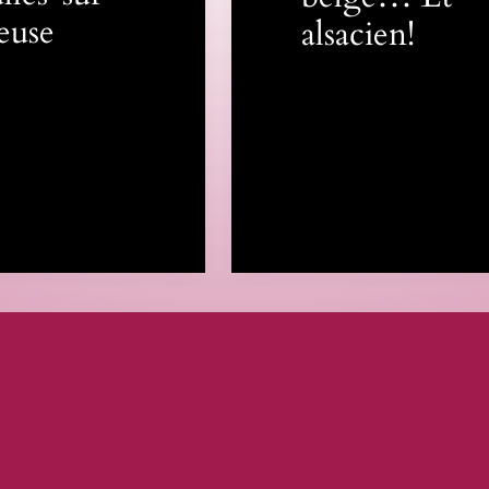
euse
alsacien!