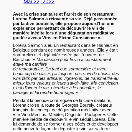
Mai 22, 2022
Avec la crise sanitaire et l’arrêt de son restaurant,
Lorena Salmon a réinventé sa vie. Déjà passionnée
par la dive bouteille, elle propose aujourd’hui une
expérience permettant de découvrir le vin de
manière inédite lors d’une dégustation méditative
guidée avec « Vins en Pleine Conscience ».
Lorena Salmon a eu un restaurant dans le Hainaut en
Belgique pendant de nombreuses années. Elle y était
sommelière et déjà intéressée par l’univers de
Bacchus.
«
Ma passion pour le vin a constamment
étayé ma carrière
de restauratrice. En tant que sommelière et avec
beaucoup de plaisir, j’ai toujours pris soin de choisir des
vins faits par des artisans vignerons, de transmettre au
mieux leurs valeurs et leurs savoir-faire. Ma conviction
c’est d’aimer le vin, chercher à le connaître, le
partager et lui rendre hommage.
»
Pendant la période compliquée de la crise sanitaire,
Lorena croise la route de Georges Bourely, créateur
français du concept de dégustation méditative avec
« In Vino Meditas: Méditer, Déguster, Partager ». Cette
manière inédite de découvrir le vin séduit Lorena. Elle
lui demande de se former à ses côtés et de développer
cette nouvelle façon de déguster le vin sur sa terre