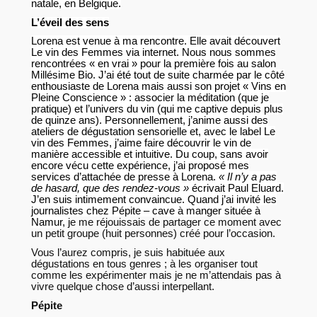
natale, en Belgique.
L’éveil des sens
Lorena est venue à ma rencontre. Elle avait découvert
Le vin des Femmes via internet. Nous nous sommes
rencontrées « en vrai » pour la première fois au salon
Millésime Bio. J’ai été tout de suite charmée par le côté
enthousiaste de Lorena mais aussi son projet « Vins en
Pleine Conscience » : associer la méditation (que je
pratique) et l’univers du vin (qui me captive depuis plus
de quinze
ans). Personnellement, j’anime aussi des
ateliers de dégustation sensorielle et, avec le label Le
vin des Femmes, j’aime faire découvrir le vin de
manière accessible et intuitive. Du coup, sans avoir
encore vécu cette expérience, j’ai proposé mes
services d’attachée de presse à Lorena.
« Il n’y a pas
de hasard, que des rendez-vous »
écrivait Paul Eluard.
J’en suis intimement convaincue. Quand j’ai invité les
journalistes chez Pépite – cave à manger située à
Namur, j
e me réjouissais de partager ce moment avec
un petit groupe (huit personnes) créé pour l’occasion.
Vous l’aurez compris, je suis habituée aux
dégustations en tous genres ; à les organiser tout
comme les expérimenter mais je ne m’attendais pas à
vivre quelque chose d’aussi interpellant.
Pépite