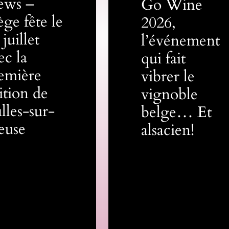
ews –
Go Wine
ège fête le
2026,
 juillet
l’événement
ec la
qui fait
emière
vibrer le
ition de
vignoble
lles-sur-
belge… Et
euse
alsacien!