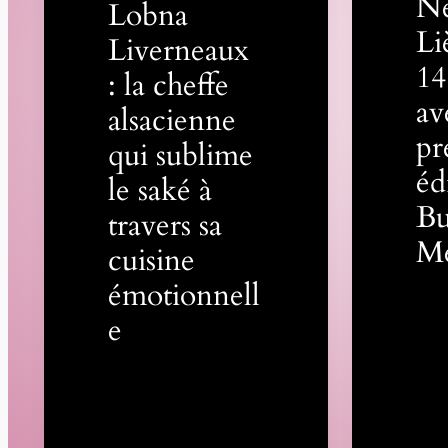
N
Lobna
Li
Liverneaux
14
: la cheffe
av
alsacienne
pr
qui sublime
éd
le saké à
Bu
travers sa
M
cuisine
émotionnell
e