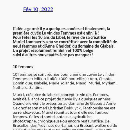
Fév 10, 2022
L’idée a germé il y a quelques années et finalement, la
première cuvée Le vin des Femmes est enfin là !
Pour fêter les 10 ans du label, le rêve de sa créatrice
Muriel Lombaerts a pu se concrétiser avec la complicité de
neuf femmes et d’Anne Gheldof, du domaine de Glabais.
Un projet résolument féminin et 100% belge
suivi d’autres nouveautés à ne pas manquer !
10 femmes
10 femmes se sont réunies pour créer une cuvée Le vin des
Femmes en édition limitée (300 bouteilles) : Ann, Chantal,
Dominique, Isabelle, Marie-Yolande, Maud, Muriel, Myriam,
Nathalie, Santina.
Muriel, créatrice du label et concept Le vin des Femmes,
avait déjà lancé ce projet de cuvée il y a quelques années…
Quand elle vient le présenter au domaine de Glabais à Anne
Balduyck
Geldhof et son mari Christian
, l’enthousiasme est
au rendez-vous. Muriel réunit autour d’elle neuf autres
femmes. Celles-ci sont chanteuse, agricultrice,
photographe, chroniqueuse ou encore restauratrice. De
Bruxelles, des Provinces de Namur, du Brabant wallon ou du