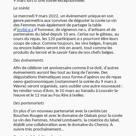
9 mars lors d’une soirée exceptionnelle.
La soirée
Le mercredi 9 mars 2022, un événement unique en son
genre permettra aux convives de déguster la cuvée Le vin
des Femmes mais également de partager la table
d’
invité.e.s
d’honneur, de vigneron.ne.s, d’artisans et de
partenaires du label depuis 10 ans. Cerise sur le gâteau, au
cours du repas, les 120 participant.e.s pourront élire leurs
coups de cœur. Comme toujours, les vins belges, français
ou encore italiens seront mis en avant, tout comme les
produits du terroir et le savoir-faire de nos chefs belges.
Des événements
Afin de célébrer cet anniversaire comme il se doit, d’autres
événements auront lieu tout au long de l’année. Des
dégustations thématiques sous forme d’apéros ou de repas
oeno-gastronomiques (notamment la soirée du 9 mars à
Wavre) seront organisés, sans oublier une autre nouveauté :
les rendez-vous d’Ann, le 10 mars au Xanadu à Louvain-la-
Neuve et le 12 mai au Fou Rire à Ixelles.
Des partenariats
En plus d’un nouveau partenariat avec la caviste Les
Bouches Rouges et avec le domaine de Glabais pour la cuvée
Le vin des Femmes, Muriel Lombaerts, la créatrice du label,
établit une collaboration avec le domaine du Chenoy. A
suivre très prochainement…