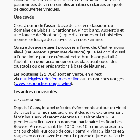
Hainaut, elles ont toutes un point en commun : elles sont
passionnées de vin ou simples amatrices éclairées en quête
de découvertes viniques.
Une cuvée
C’est à partir de l’assemblage de la cuvée classique du
domaine de Glabais (Chardonnay, Pinot blanc, Auxerrois et
une touche de Pinot noir), que dix femmes ont choisi elles-
mêmes le dosage de la cuvée Le vin des Femmes.
Quatre dosages étaient proposés à l’aveugle. C’est le moins
élevé (seulement 3 grammes de sucre) qui a été choisi quasi
à l’unanimité pour ce crémant extra-brut blanc parfait à
l’apéritif ou pour accompagner des plats asiatiques, des
crustacés ou des préparations à base de légumes.
Les bouteilles (21,90€) sont en vente, en direct
via
muriel@levindesfemmes.online
ou Les Bouches Rouges
(
www.lesbouchesrouges.wine
).
Les autres nouveautés
Jury saisonnier
Depuis 10 ans, le label crée des événements autour du vin et
de la gastronomie mais également des jurys exclusivement
féminins. Ceux-ci seront désormais « saisonniers ». Le
premier a eu lieu avec un nouveau partenaire Les Bouches
Rouges. Au restaurant The 1040, les 10 femmes présentes
ont pu choisir leur coup de cœur parmi 4 vins : 2 blancs et 2
rouges en accord avec le menu. Le prochain jury aura lieu le