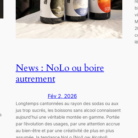
r
b
v
M
2
c
l
News : NoLo ou boire
autrement
Fév 2, 2026
Longtemps cantonnées au rayon des sodas ou aux
jus trop sucrés, les boissons sans alcool connaissent
s
aujourd’hui une véritable montée en gamme. Portée
par l’évolution des usages, par une attention accrue
au bien-être et par une créativité de plus en plus
assumée, la tendance NoLo (No/Low Alcohol)