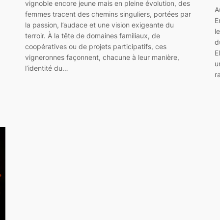
vignoble encore jeune mais en pleine évolution, des
A
femmes tracent des chemins singuliers, portées par
E
la passion, l’audace et une vision exigeante du
l
terroir. À la tête de domaines familiaux, de
d
coopératives ou de projets participatifs, ces
E
vigneronnes façonnent, chacune à leur manière,
u
l’identité du…
r