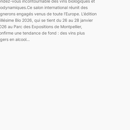
endez-vous incontournable des vins biologiques et
iodynamiques.Ce salon international réunit des
ignerons engagés venus de toute l’Europe. L’édition
illésime Bio 2026, qui se tient du 26 au 28 janvier
026 au Parc des Expositions de Montpellier,
onfirme une tendance de fond : des vins plus
égers en alcool…