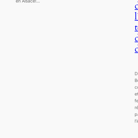
en Alsace!…
D
B
c
e
f
r
p
l