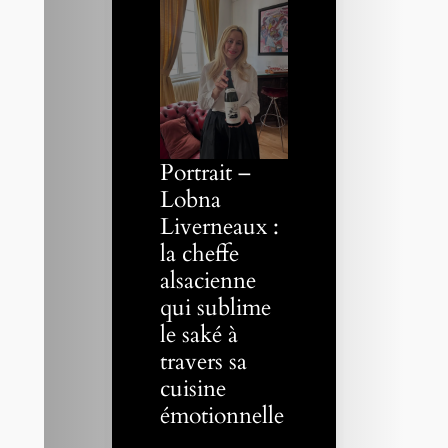
Portrait –
Lobna
Liverneaux :
la cheffe
alsacienne
qui sublime
le saké à
travers sa
cuisine
émotionnelle